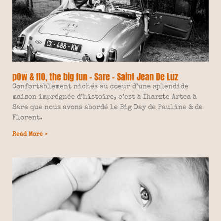
pOw & flO, the big fun – Sare – Saint Jean De Luz
Confortablement nichés au coeur d’une splendide
maison imprégnée d’histoire, c’est à Iharzte Artea à
Sare que nous avons abordé le Big Day de Pauline & de
Florent.
Read More »