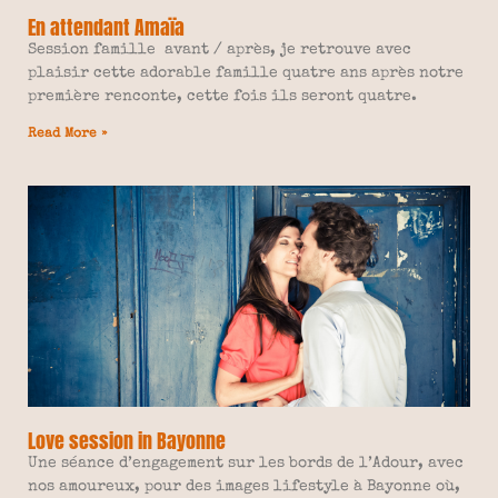
En attendant Amaïa
Session famille avant / après, je retrouve avec
plaisir cette adorable famille quatre ans après notre
première renconte, cette fois ils seront quatre.
Read More »
Love session in Bayonne
Une séance d’engagement sur les bords de l’Adour, avec
nos amoureux, pour des images lifestyle à Bayonne où,