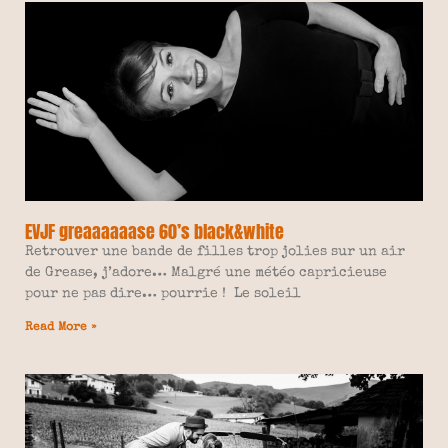
EVJF greaaaaaase 60’s black&white
Retrouver une bande de filles trop jolies sur un air
de Grease, j’adore… Malgré une météo capricieuse
pour ne pas dire… pourrie ! Le soleil
Read More »