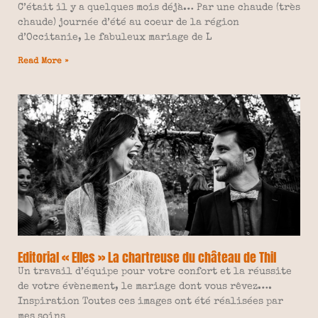
C’était il y a quelques mois déjà… Par une chaude (très
chaude) journée d’été au coeur de la région
d’Occitanie, le fabuleux mariage de L
Read More »
Editorial « Elles » La chartreuse du château de Thil
Un travail d’équipe pour votre confort et la réussite
de votre évènement, le mariage dont vous rêvez….
Inspiration Toutes ces images ont été réalisées par
mes soins